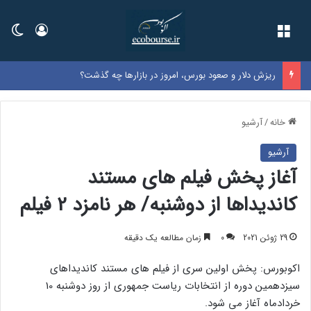
فهرست
ورود
تغی
ریزش دلار و صعود بورس، امروز در بازارها چه گذشت؟
خانه
/
آرشیو
آرشیو
آغاز پخش فیلم های مستند
کاندیداها از دوشنبه/ هر نامزد 2 فیلم
29 ژوئن 2021
0
زمان مطالعه یک دقیقه
اکوبورس: پخش اولین سری از فیلم های مستند کاندیداهای
سیزدهمین دوره از انتخابات ریاست جمهوری از روز دوشنبه 10
خردادماه آغاز می شود.