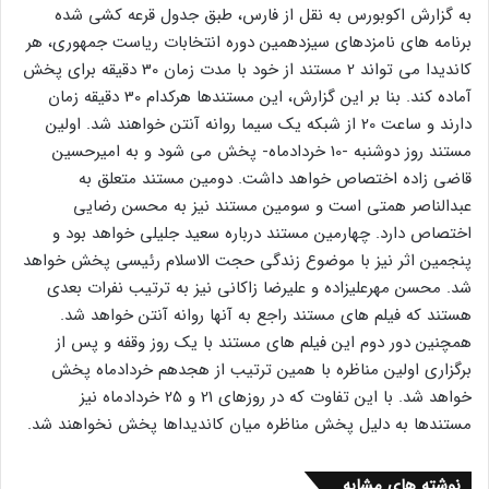
به گزارش اکوبورس به نقل از فارس، طبق جدول قرعه کشی شده
برنامه های نامزدهای سیزدهمین دوره انتخابات ریاست جمهوری، هر
کاندیدا می تواند 2 مستند از خود با مدت زمان 30 دقیقه برای پخش
آماده کند. بنا بر این گزارش، این مستندها هرکدام 30 دقیقه زمان
دارند و ساعت 20 از شبکه یک سیما روانه آنتن خواهند شد. اولین
مستند روز دوشنبه -10 خردادماه- پخش می شود و به امیرحسین
قاضی زاده اختصاص خواهد داشت. دومین مستند متعلق به
عبدالناصر همتی است و سومین مستند نیز به محسن رضایی
اختصاص دارد. چهارمین مستند درباره سعید جلیلی خواهد بود و
پنجمین اثر نیز با موضوع زندگی حجت الاسلام رئیسی پخش خواهد
شد. محسن مهرعلیزاده و علیرضا زاکانی نیز به ترتیب نفرات بعدی
هستند که فیلم های مستند راجع به آنها روانه آنتن خواهد شد.
همچنین دور دوم این فیلم های مستند با یک روز وقفه و پس از
برگزاری اولین مناظره با همین ترتیب از هجدهم خردادماه پخش
خواهد شد. با این تفاوت که در روزهای 21 و 25 خردادماه نیز
مستندها به دلیل پخش مناظره میان کاندیداها پخش نخواهند شد.
نوشته های مشابه