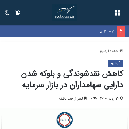
فهرست
ورود
تغی
نرخ بنزین سوپر وارداتی در بورس اعلام شد
خانه
/
آرشیو
آرشیو
کاهش نقدشوندگی و بلوکه شدن
دارایی سهامداران در بازار سرمایه
30 ژوئن 2020
0
کمتر از چند دقیقه