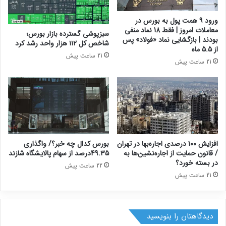
ورود 9 همت پول به بورس در
معاملات امروز | فقط 18 نماد منفی
سبزپوشی گسترده بازار بورس؛
بودند | بازگشایی نماد «فولاد» پس
شاخص کل ۱۱۲ هزار واحد رشد کرد
از 5.5 ماه
21 ساعت پیش
21 ساعت پیش
افزایش ۱۰۰ درصدی اجاره‌بها در تهران
بورس کدال چه خبر؟/ واگذاری
/ قانون حمایت از اجاره‌نشین‌ها به
49.35درصد از سهام پالایشگاه شازند
در بسته خورد؟
22 ساعت پیش
21 ساعت پیش
دیدگاهتان را بنویسید