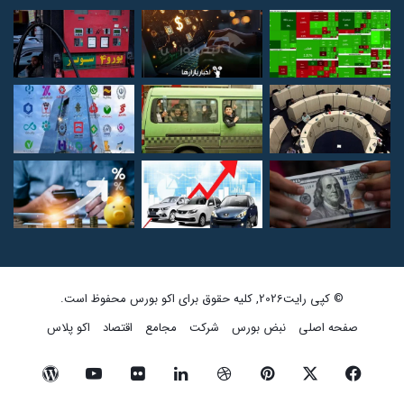
© کپی رایت2026, کلیه حقوق برای اکو بورس محفوظ است.
صفحه اصلی
نبض بورس
شرکت
مجامع
اقتصاد
اکو پلاس
فیسبوک
ایکس
پینتریست
دریبببل
لینکداین
تصاویر
یوتیوب
وردپرس