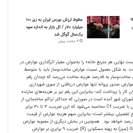
 مرداد ۱۴۰۵
سقوط ارزش بورس ایران به زیر ۱۰۰
میلیارد دلار / کل بازار به اندازه سود
یک‌سال گوگل شد
4 ساعت پیش
هایی هر متربع خانه» را به‌‌‌عنوان معیار اثرگذاری عوارض در
است. به شکل معمول نسبت عوارض ساخت‌‌‌وساز باید با متوسط
هزینه ساخت مقایسه شود؛ به این ترتیب هزینه عوارض ساخت‌‌‌وساز به 5‌درصد هزینه ساخت‌‌‌ می‌‌‌رسد که چندان رقم
 عوارض صدور پروانه تنها عوارض دریافتی از سوی شهرداری
ار را پرداخت کند؛ بنابراین این رقم نیز بر هزینه‌‌‌های سازنده
رای شهر آمده است در صورتی که حداکثر تراکم ساختمانی از
طرح تفصیلی منطقه مورد نظر بیشتر شود، میزان عوارض با ضریب Cf محاسبه می‌شود که این ضریب، 3 تا 30 برابر
رح تفصیلی بیشتر است؛ بنابراین سهم هزینه عوارض از قیمت
هایی بیش از 2‌درصد و از هزینه ساخت‌‌‌وساز بیش از 5‌درصد خواهد بود. همچنین در بخش دیگری از مصوبه عوارض
ساختمانی شورای شهر آمده است که برای تبدیل پهنه G (سبز) به پهنه مسکونی (R) ضریب 9 برابری بر عوارض