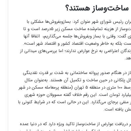
ساخت‌‌‌وساز هستند؟
ان رئیس شورای شهر عنوان کرد: بسازوبفروش‌ها مشکلی با
عوارض ساخت‌‌‌وساز ندارند؛ وی گفت: سهم عوارض ساخت‌وساز از هزینه تمام‌‌‌شده ساخت مسکن زیر ۵‌درصد است و تا
گفت: وقتی با بساز و‌بفروش‌ها جلسه می‌‌‌گذاریم، ‌‌‌ اتفاقا آنها
نیست بلکه به خاطر وضعیت اقتصاد کشور و اقتصاد شهر است».
ان اعتراضی به نرخ عوارض ندارند؛ اما بررسی‌‌‌های میدانی از
هد.
از در هنگام صدور پروانه ساختمانی به شدت بر قدرت نقدینگی
ل پلکانی در حین ساخت و تکمیل آن هستند. به‌‌‌عنوان مثال
عوارض معمول ساخت یک آپارتمان 5 طبقه با متراژ متوسط 100 متری در منطقه 5 تهران (منطقه پرمعامله مسکن در شهر
ران) با درنظر گرفتن نرخ عوارض سال 1403 حداقل 2میلیارد تومان است. این رقم خلاف گفته مسوولان حوزه شهری
نفی برجای می‌‌‌گذارد. این در حالی است که در شرایط کنونی با
هش یافته است.
دریافت عوارض از ساخت‌‌‌وساز تاکید ویژه دارد که در دنیا عمده