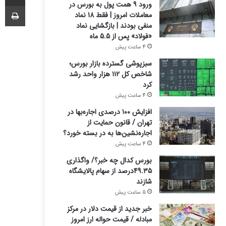
ورود 9 همت پول به بورس در
چا
معاملات امروز | فقط 18 نماد
منفی بودند | بازگشایی نماد
«فولاد» پس از 5.5 ماه
4 ساعت پیش
سبزپوشی گسترده بازار بورس؛
شاخص کل ۱۱۲ هزار واحد رشد
کرد
4 ساعت پیش
افزایش ۱۰۰ درصدی اجاره‌بها در
تهران / قانون حمایت از
اجاره‌نشین‌ها به در بسته خورد؟
4 ساعت پیش
بورس کدال چه خبر؟/ واگذاری
49.35درصد از سهام پالایشگاه
شازند
5 ساعت پیش
خبر جدید از قیمت دلار در مرکز
مبادله / قیمت حواله ارز امروز