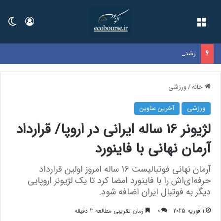
فهرست
ورود
تغی
رشد 39 هزار واحدی شاخص کل بورس در یک روز پرعرضه| خروج 6.9 همت پول حقیقی زنگ خطر شد
خانه
/
ورزشی
ورزشی
آخرین عناوین
لژیونر 16 ساله ایرانی در اروپا/ قرارداد
آرمان نهانی با فاینورد
آرمان نهانی فوتبالیست 16 ساله امروز اولین قرارداد
حرفه‌ای‌اش را با فاینورد امضا ‏کرد تا یک لژیونر اروپایی
دیگر به فوتبال ایران اضافه شود.‏
1 فوریه 2025
0
زمان تقریبی مطالعه 3 دقیقه