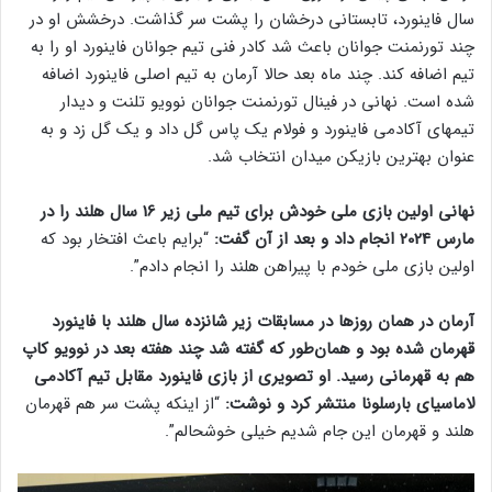
‏سال فاینورد، تابستانی درخشان را پشت سر گذاشت. درخشش او در
‏چند تورنمنت جوانان باعث شد کادر فنی تیم جوانان فاینورد او را به
تیم ‏اضافه کند. چند ماه بعد حالا آرمان به تیم اصلی فاینورد اضافه
شده است. نهانی در ‏فینال تورنمنت جوانان نوویو تلنت و دیدار
تیمهای آکادمی فاینورد و ‏فولام یک پاس گل داد و یک گل زد و به
عنوان بهترین بازیکن میدان ‏انتخاب شد. ‏
نهانی اولین بازی ملی خودش برای تیم ملی زیر 16 سال هلند را در
مارس 2024 ‏انجام داد و بعد از آن گفت:
“برایم باعث افتخار بود که
اولین بازی ‏ملی‌ خودم با پیراهن هلند را انجام دادم”. ‏
آرمان در همان روزها در مسابقات زیر شانزده سال هلند با فاینورد
‏قهرمان شده بود و همان‌طور که گفته شد چند هفته بعد در نوویو ‏کاپ
هم به قهرمانی رسید. او تصویری از بازی فاینورد مقابل تیم ‏آکادمی
لاماسیای بارسلونا منتشر کرد و نوشت:
“از اینکه پشت سر ‏هم قهرمان
هلند و قهرمان این جام شدیم خیلی خوشحالم”. ‏