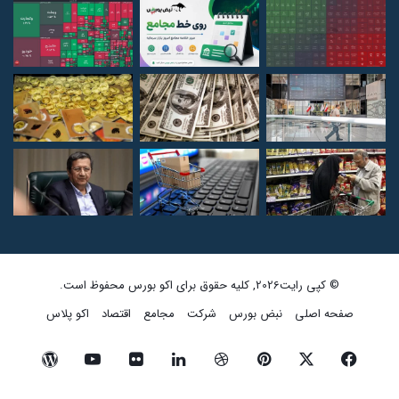
© کپی رایت2026, کلیه حقوق برای اکو بورس محفوظ است.
صفحه اصلی
نبض بورس
شرکت
مجامع
اقتصاد
اکو پلاس
فیسبوک
ایکس
پینتریست
دریبببل
لینکداین
تصاویر
یوتیوب
وردپرس