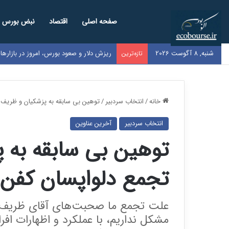
صفحه اصلی
اقتصاد
نبض بورس
شنبه, 8 آگوست 2026
نرخ بنزین سوپر وارداتی در بورس اعلام ش
تازه‌ترین
خانه
/
انتخاب سردبیر
/
توهین بی سابقه به پزشکیان و ظریف
انتخاب سردبیر
آخرین عناوین
توهین بی سابقه به 
تجمع دلواپسان کفن
علت تجمع ما صحبت‌های آقای ظریف 
مشکل نداریم، با عملکرد و اظهارات افر