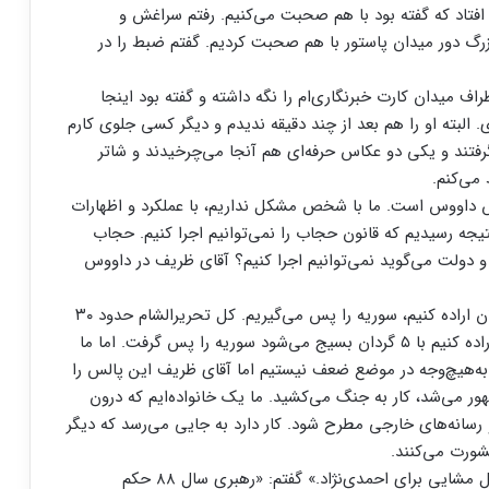
فتاد که گفته بود با هم صحبت می‌کنیم. رفتم سراغش و
زرگ دور میدان پاستور با هم صحبت کردیم. گفتم ضبط را در
راف میدان کارت خبرنگاری‌ام را نگه داشته و گفته بود اینجا
لبته او را هم بعد از چند دقیقه ندیدم و دیگر کسی جلوی کارم
رفتند و یکی دو عکاس حرفه‌ای هم آنجا می‌چرخیدند و شاتر
 می‌کنم.
داووس است. ما با شخص مشکل نداریم، با عملکرد و اظهارات
تیجه رسیدیم که قانون حجاب را نمی‌توانیم اجرا کنیم. حجاب
و دولت می‌گوید نمی‌توانیم اجرا کنیم؟ آقای ظریف در داووس
ایشان گفت ما الان در سطح جنگ نیستیم. ما همین الان اراده کنیم، سوریه را پس می‌گیریم. کل تحریرالشام حدود ۳۰
هزار نیرو دارد، داعش ۱۸۰ هزار نیرو داشت. همین حالا اراده کنیم با ۵ گردان بسیج می‌شود سوریه را پس گرفت. اما ما
به‌هیچ‌وجه در موضع ضعف نیستیم اما آقای ظریف این پالس را
ور می‌شد، کار به جنگ می‌کشید. ما یک خانواده‌ایم که درون
و رسانه‌های خارجی مطرح شود. کار دارد به جایی می‌رسد که دیگر
ورت می‌کنند.
همین جور پیش برود، ظریف برای پزشکیان می‌شود مثل مشایی برای احمدی‌نژاد.» گفتم: «رهبری سال ۸۸ حکم