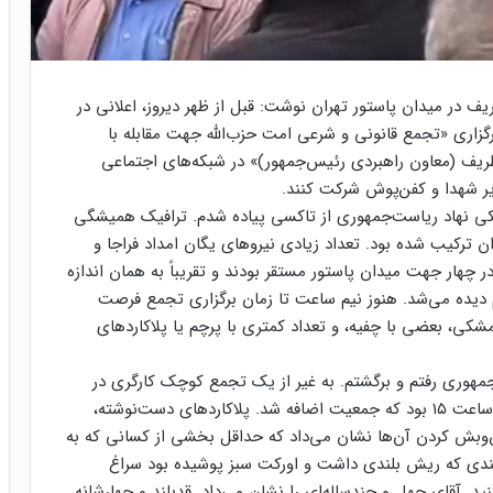
 در میدان پاستور تهران نوشت: قبل از ظهر دیروز، اعلانی در
اری «تجمع قانونی و شرعی امت حزب‌الله جهت مقابله با
ریف (معاون راهبردی رئیس‌جمهور)» در شبکه‌های اجتماعی
یر شهدا و کفن‌پوش شرکت کنند.
ر در نزدیکی نهاد ریاست‌جمهوری از تاکسی پیاده شدم. ترافیک همیشگی
ان ترکیب شده بود. تعداد زیادی نیروهای یگان امداد فراجا و
هار جهت میدان پاستور مستقر بودند و تقریباً به همان اندازه
 دیده می‌شد. هنوز نیم ساعت تا زمان برگزاری تجمع فرصت
شکی، بعضی با چفیه، و تعداد کمتری با پرچم یا پلاکاردهای
جمهوری رفتم و برگشتم. به غیر از یک تجمع کوچک کارگری در
پارک پاستور، خبر دیگری از جمعیت معترض نبود.حدود ساعت ۱۵ بود که جمعیت اضافه شد. پلاکاردهای دست‌نوشته،
ش‌وبش کردن آن‌ها نشان می‌داد که حداقل بخشی از کسانی که به
دبلندی که ریش بلندی داشت و اورکت سبز پوشیده بود سراغ
د. آقای چهل و چندساله‌ای را نشان می‌داد. قدبلند و چهارشانه