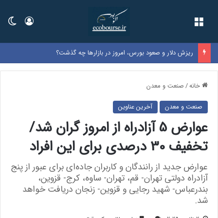
فهرست
ورود
تغی
ریزش دلار و صعود بورس، امروز در بازارها چه گذشت؟
خانه
/
صنعت و معدن
صنعت و معدن
آخرین عناوین
عوارض 5 آزادراه از امروز گران شد/
تخفیف 30 درصدی برای این افراد
عوارض جدید از رانندگان و کاربران جاده‌ای برای عبور از پنج
آزادراه دولتی تهران- قم، تهران- ساوه، کرج- قزوین،
بندرعباس- شهید رجایی و قزوین- زنجان دریافت خواهد
شد.