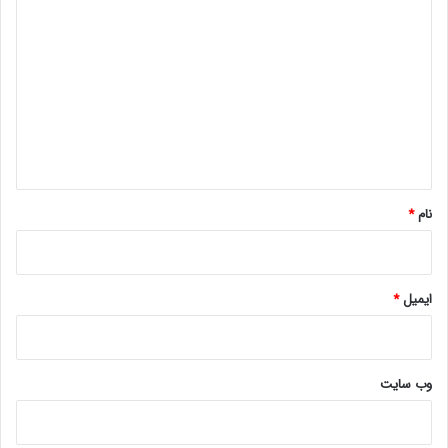
ی
د
گ
ا
ه
*
نام
*
ایمیل
*
وب‌ سایت