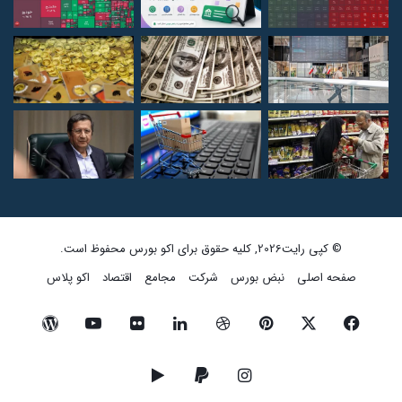
© کپی رایت2026, کلیه حقوق برای اکو بورس محفوظ است.
صفحه اصلی
نبض بورس
شرکت
مجامع
اقتصاد
اکو پلاس
فیسبوک
ایکس
پینتریست
دریبببل
لینکداین
تصاویر
یوتیوب
وردپرس
فلیکر
اینستاگرام
پی‌پال
گوگل