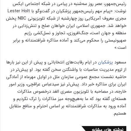
رئیس‌جمهور، عصر روز سه‌شنبه در پیامی در شبکه اجتماعی ایکس
نوشت: «پیام مهم رئیس‌جمهور پزشکیان در گفت‌وگو با Lester Holt
مجری معروف آمریکایی روز چهارشنبه از شبکه تلویزیونی NBC پخش
خواهد شد. جمهوری اسلامی ایران خواهان صلح و تنش‌زدایی در
منطقه و جهان است، جنگ‌افروزی، تجاوز و نسل‌کشی رژیم
صهیونیستی را محکوم می‌کند و آماده مذاکره شرافتمندانه و برابر
است.»
مسعود
پزشکیان
در ایام رقابت‌های انتخاباتی و پیش از این نیز بارها
از لزوم مدیریت مناسبات با واشنگتن سخن گفته بود. او پیش‌تر در
حاشیه نشست مجمع عمومی سازمان ملل در اوایل مهر‌ماه از آمادگی
ایران برای مذاکره خبر داد. پیش‌تر نیز سید‌عباس عراقچی، وزیر امور
خارجه، در مصاحبه با تلویزیون مصری الغد درخصوص مذاکرات
هسته‌ای گفته بود که ما به‌هیچ‌وجه میز مذاکرات را ترک نکردیم و
آماده ورود به مذاکرات شرافتمندانه بر اساس احترام و منافع متقابل
هستیم.
نوشته های مشابه