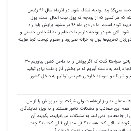
نمایندگان مجلس مقصران اصلی هستند که در لوایح بودجه نمی‌گذارند بودجه شفاف شود. در آذرماه سال ۹۶ رئیس
 که هر کسی که از بودجه که پول بیت المال است، پول
می‌گیرد در این سامانه گزارش دهد که این پول را کجا هزینه کرده است، اما در دی ماه ۹۶ در مشهد برایش بلوا راه
 شود. الان هم در بودجه داریم نفت خام را به اشخاص حقیقی و
ورزدن تحریم‌ها پول به خزانه نمی‌رود و معلوم نیست کجا هزینه
رئیس محترم مجلس دوازدهم خودش در مناظرات انتخاباتی صراحتا گفت که اگر پولش را به داخل کشور بیاوریم ۳۰
کجا درآمد به دست آوریم که در بخش گاز و نفت برای تولید
یم و شریک و سرمایه خارجی هم نمی‌توانیم به داخل کشور
ا، متعلق به رمز ارزهاست ولی شرکت توانیر پولش را از من
ل همه این مصائب و مشکلات کشور هستند و به ویژه نمایندگان
از جامعه دوا نمی‌کند، به مشکلات می‌افزایند، بگویند آن
 کرده‌اند، الان کجا هستند؟ آن مدیران قبلی کجایند؟ چند
ان الان جزو اصحاب ثروت و قدرت شده‌اند؟