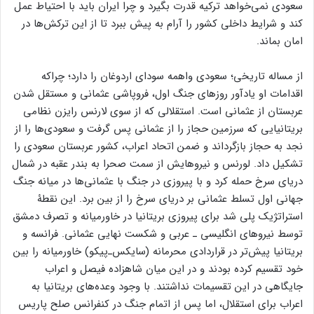
سعودی نمی‌خواهد ترکیه قدرت بگیرد و چرا ایران باید با احتیاط عمل
کند و شرایط داخلی کشور را آرام به پیش ببرد تا از این ترکش‌ها در
امان بماند.
از مساله تاریخی؛ سعودی واهمه سودای اردوغان را دارد؛ چراکه
اقدامات او یادآور روزهای جنگ اول، فروپاشی عثمانی و مستقل شدن
عربستان از عثمانی است. استقلالی که از سوی لارنس رایزن نظامی
بریتانیایی که سرزمین حجاز را از عثمانی پس گرفت و سعودی‌ها را از
نجد به حجاز بازگرداند و ضمن اتحاد اعراب، کشور عربستان سعودی را
تشکیل داد. لورنس و نیروهایش از سمت صحرا به بندر عقبه در شمال
دریای سرخ حمله کرد و با پیروزی در جنگ با عثمانی‌ها در میانه جنگ
جهانی اول تسلط عثمانی بر دریای سرخ را از بین برد. این نقطۀ
استراتژیک پلی شد برای پیروزی بریتانیا در خاورمیانه و تصرف دمشق
توسط نیروهای انگلیسی‌ ـ عربی و شکست نهایی عثمانی. فرانسه و
بریتانیا پیش‌تر در قراردادی محرمانه (سایکس‌ـ‌پیکو) خاورمیانه را بین
خود تقسیم کرده بودند و در این میان شاهزاده فیصل و اعراب
جایگاهی در این تقسیمات نداشتند. با وجود وعده‌های بریتانیا به
اعراب برای استقلال، اما پس از اتمام جنگ در کنفرانس صلح پاریس