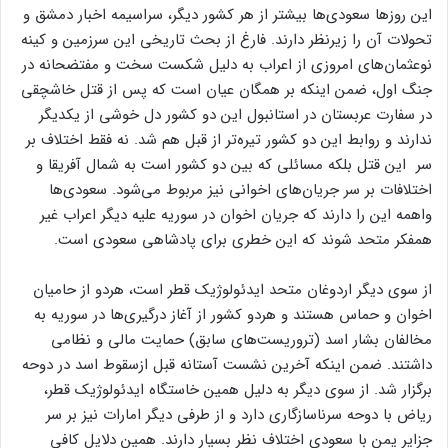
این روزها سعودی‌ها بیشتر از هر کشور دیگر، سراسیمه اخبار دمشق و
تحولات آن را زیرنظر دارند. فارغ از بحث تاریخی این سرزمین و کینه
نوعثمان‌های امروزی از اعراب به دلیل شکست سخت و مفتضحانه در
جنگ اول، ضمن اینکه بر همگان عیان است که پس از قتل خاشچقی
در سفارت عربستان در استانبول این دو کشور دل خوشی از یکدیگر
ندارند و روابط این دو کشور تیره‌تر از قبل هم شد. نه فقط اختلاف بر
سر این قتل بلکه مسائلی که بین دو کشور است به شمال آفریقا و
اختلافات بر سر جریان‌های اخوانی نیز مربوط می‌شود. سعودی‌ها
واهمه این را دارند که جریان اخوان در سوریه علیه دیگر اعراب غیر
همفکر متحد شوند که این خطری برای پادشاهی سعودی است.
از سوی دیگر اردوغان متحد ایدئولوژیک قطر است، هردو از حامیان
اخوان و حماس هستند و هردو کشور از آغاز درگیری‌ها در سوریه به
مخالفان بشار اسد (تروریست‌های سابق) حمایت مالی و نظامی
داشتند. ضمن اینکه آخرین نشست آستانه قبل ازسقوط اسد در دوحه
برگزار شد. از سوی دیگر به دلیل همین خاستگاه ایدئولوژیک قطر،
ریاض با دوحه سرناسازگاری دارد و از طرفی دیگر امارات نیز بر سر
جزایر یمن با سعودی اختلاف نظر بسیار دارند. همین دلایل کافی‌