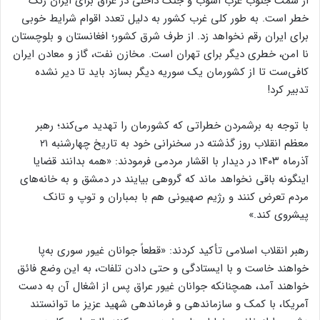
از سمت جنوب غرب اشوب و جنگ داخلی در عراق برای ایران زنگ
خطر است. به طور کلی غرب کشور به دلیل تعدد اقوام شرایط خوبی
برای ایران رقم نخواهد زد. از طرف شرق کشور؛ افغانستان و بلوچستان
نا امن، خطری دیگر برای تهران است. مخازن نفت، گاز و معادن ایران
کافی‌ست تا از کشورمان یک سوریه دیگر بسازد باید تا دیر نشده
تدبیر کرد!
با توجه به برشمردن خطراتی که کشورمان را تهدید می‌کند؛ رهبر
معظم انقلاب روز گذشته در سخنرانی خود به تاریخ چهارشنبه ۲۱
آذرماه ۱۴۰۳ در دیدار با اقشار مردمی فرمودند: «همه بدانند قضایا
اینگونه باقی نخواهد ماند که گروهی بیایند در دمشق و به خانه‌های
مردم تعرض کنند و رژیم صهیونی هم با بمباران و توپ و تانک
پیشروی کند.»
رهبر انقلاب اسلامی تأکید کردند: «قطعاً جوانان غیور سوری به‌پا
خواهند خاست و با ایستادگی و حتی دادن تلفات، به این وضع فائق
خواهند آمد، همچنانکه جوانان غیور عراق پس از اشغال آن به دست
آمریکا، با کمک و سازماندهی و فرماندهی شهید عزیز ما توانستند