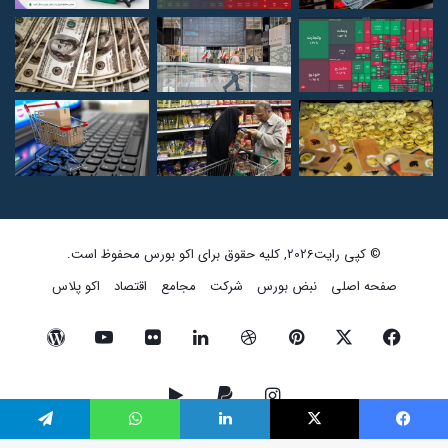
© کپی رایت2026, کلیه حقوق برای اکو بورس محفوظ است.
صفحه اصلی
نبض بورس
شرکت
مجامع
اقتصاد
اکو پلاس
فیسبوک
ایکس
پینتریست
دریبببل
لینکداین
تصاویر
یوتیوب
وردپرس
فلیکر
اینستاگرام
پی‌پال
گوگل
فیسبوک
ایکس
لینکداین
واتس آپ
تلگرام
پلی