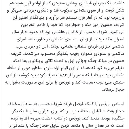
داشت. یک جریان قبیله‌ای‌ـ‌وهابیِ سعودی که از اواخر قرن هجدهم
شکل گرفت و از سوی عثمانی سرکوب شد و دیگری جریانی ملی‌گرا و
پان‌عرب بود که در آغاز قرن بیستم سر برآورد و بنیانگذار اصلی آن
شریف حسین امیر مکه و حجاز بود که خود را خادم الحرمین
می‌نامید. شریف حسین از خاندان هاشمی بود که حدود هزار سال
امیران مکه بودند. از زمان استیلای عثمانی در خاورمیانه، امرای
هاشمی نیز زیر فرمان سلطان عثمانی بودند. این دو جریان عرب
هاشمی و سعودی همواره رقیب یکدیگر محسوب می‌شدند. شریف
حسین در میانۀ جنگ جهانی اول و تحت تاثیر بریتانیایی‌ها اعلام
«قیام عربی» کرد که هدف از این قیام آزادسازی مناطق عربی از سلطه
عثمانی بود. بریتانیا که مصر را از ۱۸۸۲ تصرف کرده بود کوشید از این
جنبش ملی عرب حمایت کند و لورنس را برای این ماموریت دشوار به
حجاز فرستاد.
توماس لورنس با کمک فیصل فرزند شریف حسین به مناطق مختلف
حجاز رفت تا قبایل مختلف عرب را که برای هزاران سال با یکدیگر
جنگیده بودند متحد کند. لورنس در کتاب «هفت مهره» اشاره کرده
است که در همان سال با متحد کردن قبایل حجاز جنگ با عثمانی را