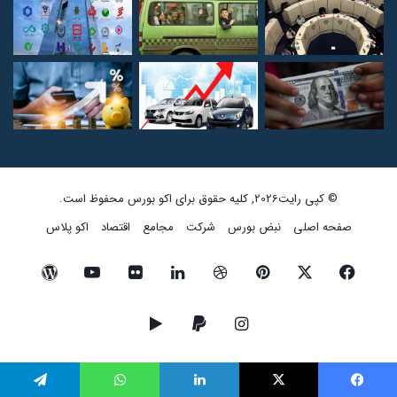
© کپی رایت2026, کلیه حقوق برای اکو بورس محفوظ است.
صفحه اصلی
نبض بورس
شرکت
مجامع
اقتصاد
اکو پلاس
فیسبوک
ایکس
پینتریست
دریبببل
لینکداین
تصاویر
یوتیوب
وردپرس
فلیکر
اینستاگرام
پی‌پال
گوگل
پلی