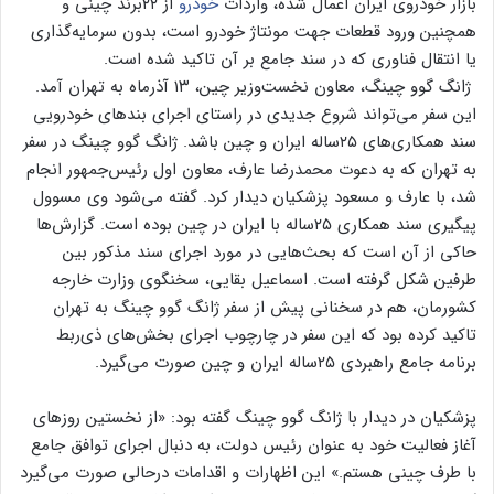
بازار خودروی ایران اعمال شده، واردات
خودرو
از ۲۲برند چینی و
همچنین ورود قطعات جهت مونتاژ خودرو است، بدون سرمایه‌گذاری
یا انتقال فناوری که در سند جامع بر آن تاکید شده است.
ژانگ گوو چینگ، معاون نخست‌وزیر چین، ۱۳ آذرماه به تهران آمد.
این سفر می‌تواند شروع جدیدی در راستای اجرای بندهای خودرویی
سند همکاری‌های ۲۵ساله ایران و چین باشد. ژانگ گوو چینگ در سفر
به تهران که به دعوت محمدرضا عارف، معاون اول رئیس‌جمهور انجام
شد، با عارف و مسعود پزشکیان دیدار کرد. گفته می‌شود وی مسوول
پیگیری سند همکاری ۲۵ساله با ایران در چین بوده است. گزارش‌ها
حاکی از آن است که بحث‌هایی در مورد اجرای سند مذکور بین
طرفین شکل گرفته است. اسماعیل بقایی، سخنگوی وزارت خارجه
کشورمان، هم در سخنانی پیش از سفر ژانگ گوو چینگ به تهران
تاکید کرده بود که این سفر در چارچوب اجرای بخش‌های ذی‌ربط
برنامه جامع راهبردی ۲۵ساله ایران و چین صورت می‌گیرد.
پزشکیان در دیدار با ژانگ گوو چینگ گفته بود: «از نخستین روزهای
آغاز فعالیت خود به عنوان رئیس دولت، به دنبال اجرای توافق جامع
با طرف چینی هستم.» این اظهارات و اقدامات درحالی صورت می‌گیرد