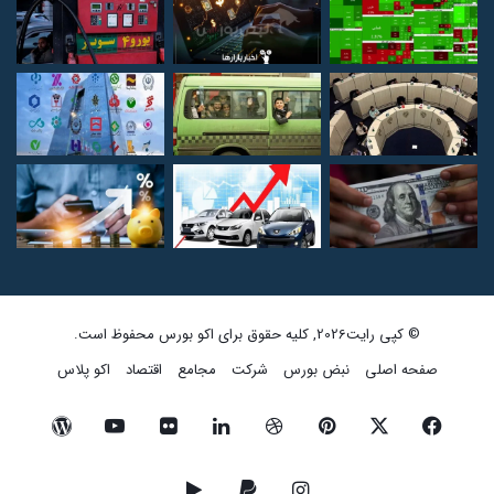
© کپی رایت2026, کلیه حقوق برای اکو بورس محفوظ است.
صفحه اصلی
نبض بورس
شرکت
مجامع
اقتصاد
اکو پلاس
فیسبوک
ایکس
پینتریست
دریبببل
لینکداین
تصاویر
یوتیوب
وردپرس
فلیکر
اینستاگرام
پی‌پال
گوگل