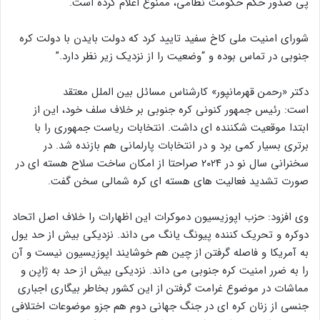
پی صدور حکم حکومت نظامی، ممنوع اعلام کرده است.
شورای امنیت ملی کاخ سفید تایید کرد که دولت بایدن با دولت کره
جنوبی در تماس بوده و “وضعیت را از نزدیک زیر نظر دارد.”
دکتر «رحمن قهرمانپور» کارشناس مسائل بین الملل معتقد
است:
رئیس جمهور کنونی کره جنوبی بر خلاف سلف خود، این از
ابتدا موقعیت شکننده ای داشت. انتخابات ریاست جمهوری را با
برتری بسیار کمی برد و در انتخابات پارلمانی هم بازنده شد. در
سخنرانی سال نو در ۲۰۲۴ صراحتا از امکان ساخت سلاح هسته ای در
صورت تشدید فعالیت های هسته ای کره شمالی سخن گفت.
وی افزود: حزب اپوزیسیون دموکرات این اظهارات را خلاف اصل اتحاد
دو‌کره و تحریک کننده پیونگ یانگ می داند. نزدیکی بیش از حد یول
به آمریکا و فاصله گرفتن از چین هم خوشایند اپوزیسیون نیست و آن
را به ضرر امنیت کره جنوبی می داند. نزدیکی بیش از حد به ژاپن‌ و‌
مماشات در موضوع غرامت گرفتن از این کشور بخاطر بیگاری اجباری
جنسی از زنان‌ کره ای در جنگ جهانی دوم هم جزو موضوعات اختلافی