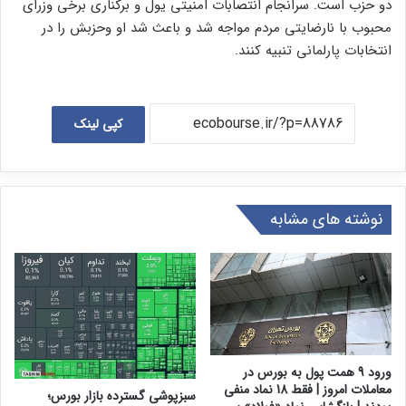
دو حزب است. سرانجام انتصابات امنیتی یول و برکناری برخی وزرای
محبوب با نارضایتی مردم مواجه شد و باعث شد او و‌حزبش را در
انتخابات پارلمانی تنبیه کنند.
کپی لینک
نوشته های مشابه
ورود 9 همت پول به بورس در
معاملات امروز | فقط 18 نماد منفی
سبزپوشی گسترده بازار بورس؛