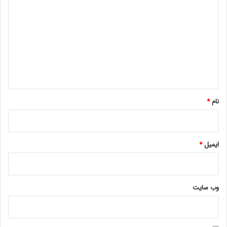
ی
د
گ
ا
ه
*
نام
*
ایمیل
*
وب‌ سایت