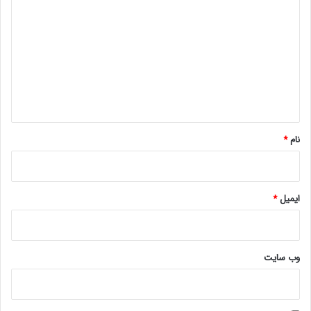
ی
د
گ
ا
ه
*
نام
*
ایمیل
*
وب‌ سایت