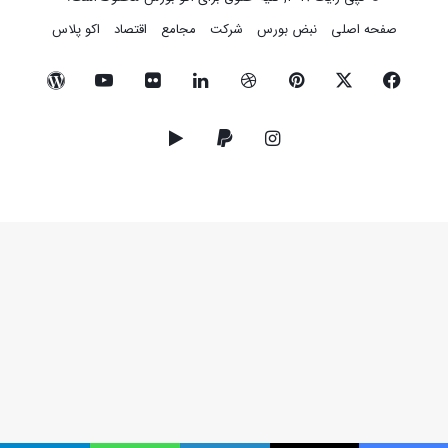
صفحه اصلی
نبض بورس
شرکت
مجامع
اقتصاد
اکو پلاس
فیسبوک
ایکس
پینتریست
دریبببل
لینکداین
تصاویر
یوتیوب
وردپرس
فلیکر
اینستاگرام
پی‌پال
گوگل
پلی