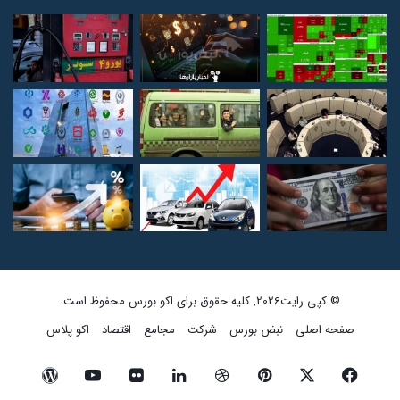
© کپی رایت2026, کلیه حقوق برای اکو بورس محفوظ است.
صفحه اصلی
نبض بورس
شرکت
مجامع
اقتصاد
اکو پلاس
فیسبوک
ایکس
پینتریست
دریبببل
لینکداین
تصاویر
یوتیوب
وردپرس