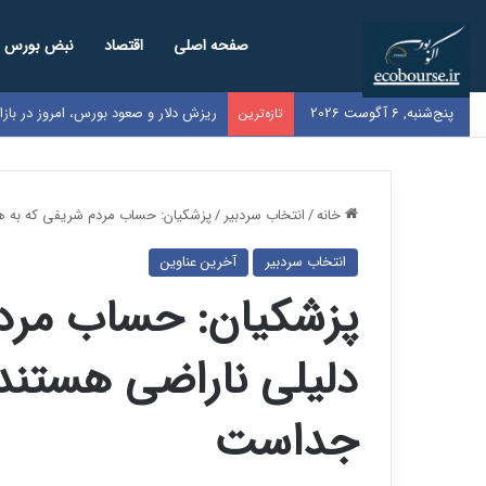
صفحه اصلی
اقتصاد
نبض بورس
پنج‌شنبه, 6 آگوست 2026
ریزش دلار و صعود بورس، امروز در باز
تازه‌ترین
خانه
/
انتخاب سردبیر
/
پزشکیان: حساب مردم شریفی که به هر
انتخاب سردبیر
آخرین عناوین
پزشکیان: حساب مردم
دلیلی ناراضی هستند،
جداست