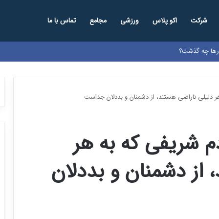
شرکت
اکو پلاس
ورزشی
مجامع
تماس با ما
ارها چه گذشت؟
 دلیلی ناراضی هستند، از دشمنان و بددلان جداست
 شریفی که به هر
 از دشمنان و بددلان