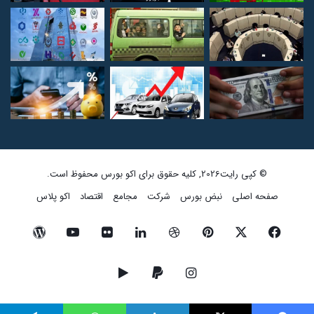
© کپی رایت2026, کلیه حقوق برای اکو بورس محفوظ است.
صفحه اصلی
نبض بورس
شرکت
مجامع
اقتصاد
اکو پلاس
فیسبوک
ایکس
پینتریست
دریبببل
لینکداین
تصاویر
یوتیوب
وردپرس
فلیکر
اینستاگرام
پی‌پال
گوگل
پلی