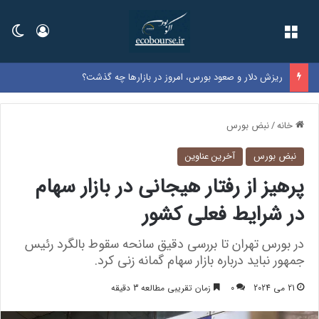
فهرست
ورود
تغی
ریزش دلار و صعود بورس، امروز در بازارها چه گذشت؟
خانه
/
نبض بورس
نبض بورس
آخرین عناوین
پرهیز از رفتار هیجانی در بازار سهام
در شرایط فعلی کشور
در بورس تهران تا بررسی دقیق سانحه سقوط بالگرد رئیس
جمهور نباید درباره بازار سهام گمانه زنی کرد.
21 می 2024
0
زمان تقریبی مطالعه 3 دقیقه