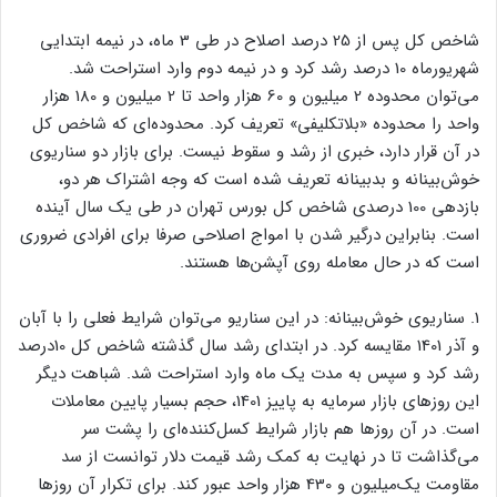
شاخص کل پس از 25 درصد اصلاح در طی 3 ماه، در نیمه ابتدایی
شهریورماه 10 درصد رشد کرد و در نیمه دوم وارد استراحت شد.
می‌توان محدوده 2 میلیون و 60 هزار واحد تا 2 میلیون و 180 هزار
واحد را محدوده «بلاتکلیفی» تعریف کرد. محدوده‌ای که شاخص کل
در آن قرار دارد، خبری از رشد و سقوط نیست. برای بازار دو سناریوی
خوش‌بینانه و بدبینانه تعریف شده است که وجه اشتراک هر دو،
بازدهی 100 درصدی شاخص کل بورس تهران در طی یک سال آینده
است. بنابراین درگیر شدن با امواج اصلاحی صرفا برای افرادی ضروری
است که در حال معامله روی آپشن‌ها هستند.
1. سناریوی خوش‌بینانه: در این سناریو می‌توان شرایط فعلی را با آبان
و آذر 1401 مقایسه کرد. در ابتدای رشد سال گذشته شاخص کل 10درصد
رشد کرد و سپس به مدت یک ماه وارد استراحت شد. شباهت دیگر
این روزهای بازار سرمایه به پاییز 1401، حجم بسیار پایین معاملات
است. در آن روزها هم بازار شرایط کسل‌کننده‌ای را پشت سر
می‌گذاشت تا در نهایت به کمک رشد قیمت دلار توانست از سد
مقاومت یک‌میلیون و 430 هزار واحد عبور کند. برای تکرار آن روزها