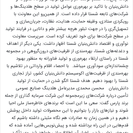
دانش‌­بنیان‌ با تاکید بر بهره­‌وری عوامل تولید در سطح هلدینگ‌­ها و
شرکت‌­های تابعه شستا قرار داده است. از همین­‌رو این معاونت با
رویکردی ستادی، وظیفه حمایت، هدایت، نظارت، جریان­‌سازی و
تسهیل­‌گری را در جهت تبلور هرچه بیشتر علم و دانایی در فرایند تولید
در سطح شرکت‌­ها برای خود تعریف کرده است. سرپرست معاونت
نوآوری و اقتصاد دانش­‌بنیان شستا اظهار داشت: یکی دیگر از اهداف
و دغدغه‌­های شستا، بهره‌­مندی از ظرفیت­‌های درون­‌گروهی در مجموعه
شستا در راستای ارتقاء بهره­‌وری و تولید فناورانه به منظور بهبود
چشم­اندازه‌ای سودآوری می­باشد. با احصاء اقلام وارداتی در تلاشیم با
بهره‌‌مندی از ظرفیت‌های اکوسیستم دانش‌بنیان کشور، تراز تجاری
شستا را بهبود دهیم. هدف شستا الگو شدن در حمایت از تولید
دانش‌بنیان محسن محمدی مدیرعامل هلدینگ صنایع عمومی
تأمین درباره شرکت‌های زیرمجموعه این شرکت سرمایه گذاری از جمله
برند پارس گفت: سعی ما این است که برندهای خاطره‌ساز ملی احیا
شوند و نیازهای بازار را بتوانیم با این محصولات تولید داخل پوشش
دهیم و در همین زمان به صادرات هم نگاه مثبتی داشته باشیم که
قدم‌هایی در این راه برداشته شده و پیش‌نویس‌هایی آماده شده که
به‌محض نهایی شدن اخبار آن اطلاع‌رسانی خواهد شد. وی تأکید