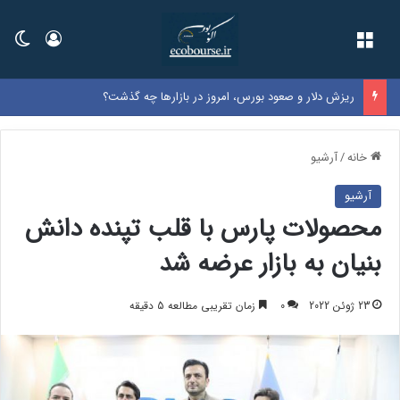
فهرست
ورود
تغی
نرخ بنزین سوپر وارداتی در بورس اعلام شد
خانه
/
آرشیو
آرشیو
محصولات پارس با قلب تپنده دانش
بنیان به بازار عرضه شد
23 ژوئن 2022
0
زمان تقریبی مطالعه 5 دقیقه