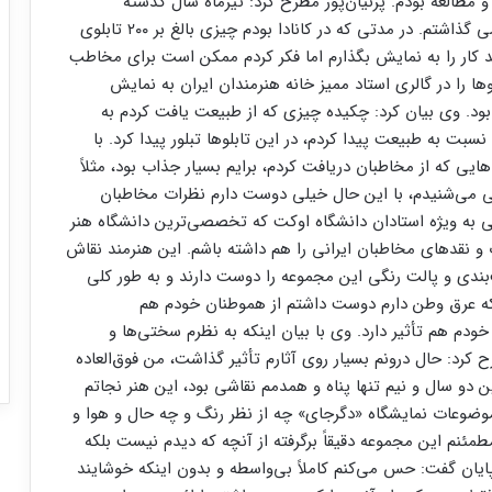
 مطالعه بودم. پرنیان‌پور مطرح کرد: تیرماه سال گذشته
گزیده‌ای از این مجموعه را در کانادا هم به نمایش عمومی گذاشتم. در مدتی که در کانادا بودم چیزی بالغ بر ۲۰۰ تابلوی
 کار را به نمایش بگذارم اما فکر کردم ممکن است برای مخاطب
ا را در گالری استاد ممیز خانه هنرمندان ایران به نمایش
ود. وی بیان کرد: چکیده چیزی که از طبیعت یافت کردم به
ت به طبیعت پیدا کردم، در این تابلوها تبلور پیدا کرد. با
ایی که از مخاطبان دریافت کردم، برایم بسیار جذاب بود، مثلاً
نی می‌شنیدم، با این حال خیلی دوست دارم نظرات مخاطبان
جی به ویژه استادان دانشگاه اوکت که تخصصی‌ترین دانشگاه هنر
و نقدهای مخاطبان ایرانی را هم داشته باشم. این هنرمند نقاش
بندی و پالت رنگی این مجموعه را دوست دارند و به طور کلی
ی که عرق وطن دارم دوست داشتم از هموطنان خودم هم
م هم تأثیر دارد. وی با بیان اینکه به نظرم سختی‌ها و
 کرد: حال درونم بسیار روی آثارم تأثیر گذاشت، من فوق‌العاده
 دو سال و نیم تنها پناه و همدمم نقاشی بود، این هنر نجاتم
موضوعات نمایشگاه «دگرجای» چه از نظر رنگ و چه حال و هوا و
طمئنم این مجموعه دقیقاً برگرفته از آنچه که دیدم نیست بلکه
پایان گفت: حس می‌کنم کاملاً بی‌واسطه و بدون اینکه خوشایند