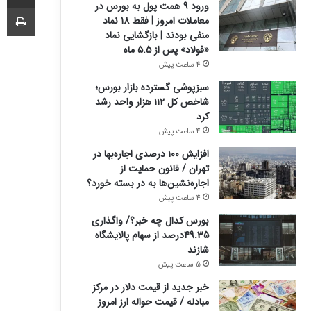
ورود 9 همت پول به بورس در
چا
معاملات امروز | فقط 18 نماد
منفی بودند | بازگشایی نماد
«فولاد» پس از 5.5 ماه
4 ساعت پیش
سبزپوشی گسترده بازار بورس؛
شاخص کل ۱۱۲ هزار واحد رشد
کرد
4 ساعت پیش
افزایش ۱۰۰ درصدی اجاره‌بها در
تهران / قانون حمایت از
اجاره‌نشین‌ها به در بسته خورد؟
4 ساعت پیش
بورس کدال چه خبر؟/ واگذاری
49.35درصد از سهام پالایشگاه
شازند
5 ساعت پیش
خبر جدید از قیمت دلار در مرکز
مبادله / قیمت حواله ارز امروز