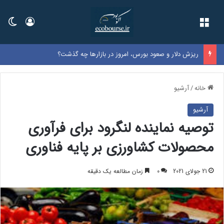
فهرست
ورود
تغی
ریزش دلار و صعود بورس، امروز در بازارها چه گذشت؟
خانه
/
آرشیو
آرشیو
توصیه نماینده لنگرود برای فرآوری
محصولات کشاورزی بر پایه فناوری
21 جولای 2021
0
زمان مطالعه یک دقیقه