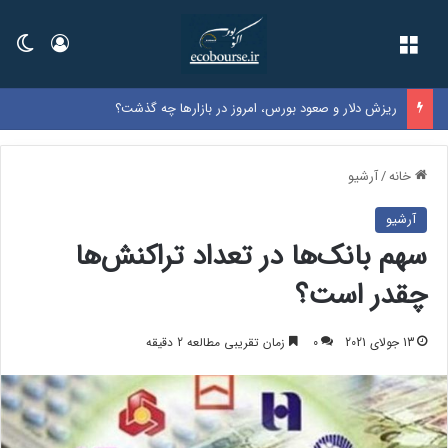
فهرست
ورود
تغی
ریزش دلار و صعود بورس، امروز در بازارها چه گذشت؟
خانه
/
آرشیو
آرشیو
سهم بانک‌ها در تعداد تراکنش‌ها
چقدر است؟
13 جولای 2021
0
زمان تقریبی مطالعه 2 دقیقه