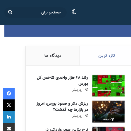
تغییر پوسته
جستج
برای
تازه ترین
دیدگاه ها
رشد ۶۸ هزار واحدی شاخص کل
بورس
فی
1 روز پیش
ای
ریزش دلار و صعود بورس، امروز
در بازارها چه گذشت؟
لی
1 روز پیش
اشتراک
نرخ بنزین سوپر وارداتی در