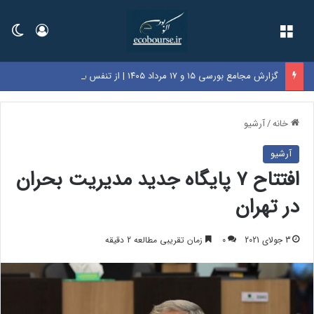
فهرست
ورود
تغی
گزارش مجامع بورسی ۱۵ و ۱۷ مرداد ۱۴۰۵ | از تنفس مجمع تا تحقق زیان ۷۲۰ ریالی در این نماد‌ها
خانه
/
آرشیو
آرشیو
افتتاح ۷ پایگاه جدید مدیریت بحران
در تهران
3 جولای 2021
0
زمان تقریبی مطالعه 2 دقیقه