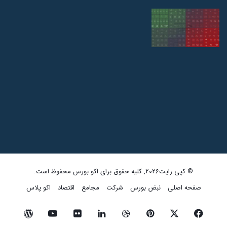
© کپی رایت2026, کلیه حقوق برای اکو بورس محفوظ است.
صفحه اصلی
نبض بورس
شرکت
مجامع
اقتصاد
اکو پلاس
فیسبوک
ایکس
پینتریست
دریبببل
لینکداین
تصاویر
یوتیوب
وردپرس