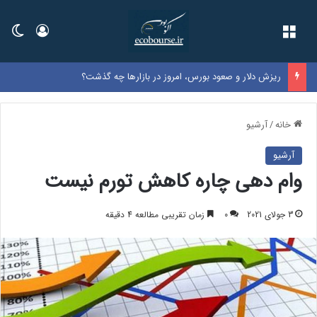
فهرست
ورود
تغی
ریزش دلار و صعود بورس، امروز در بازارها چه گذشت؟
خانه
/
آرشیو
آرشیو
وام دهی چاره کاهش تورم نیست
3 جولای 2021
0
زمان تقریبی مطالعه 4 دقیقه