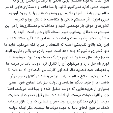
این است که اولا؛ سیستم پولی بانکی را براساس دانش روز و به
صورت علمی اداره نمی‌کنیم. ثانیا، با مداخلات و دستکاری‌هایی که در
نظام پولی بانکی انجام دادیم این وضعیت فعلی را به وجود آوردیم.
ندری افزود: اگر سیستم بانکی را متناسب با دانش روز و تجربه
کشور‌های موفق باز مهندسی کنیم و مداخلات و دستکاری‌ها را در این
سیستم به حداقل برسانیم، تورم مسئله قابل حلی است. البته به
سادگی امکان پذیر نیست و اقتصاد ما به این نقدینگی معتاد شده و
این رشد بالای نقدینگی است که اقتصاد را سر پا نگه می‌دارد. شاید ما
تنها کشوری باشیم که پنج دهه است تورم بالای دو رقمی داریم، البته
به جز چند سال محدود که تورم نزدیک به ۱۰ درصد بود. خوشبختانه
تورم راه حل دارد و می‌توان آن را کنترل کرد. دولت باید در هزینه ها
و تعهدات خود تجدید نظر کند این کارشناس اقتصادی ادامه داد: تا
حدود زیادی اصلاح نظام مالیاتی نیز می‌تواند در کنترل تورم موثر
باشد. اما از طرف دیگر، هزینه‌های دولت نیز باید اصلاح شود. یعنی
بسیاری از هزینه‌هایی که دولت متقبل شده و پرداخت می‌کند، اصلا
جزء وظایف دولت نیست. او ادامه داد: سال قبل صحبت از حمایت
دولت از زیان دیدگان بورس بود. جبران کسانی که وارد بازار سرمایه
شدند در هیچ کجای دنیا به عهده دولت‌ها نیست. مگر اینکه دولت