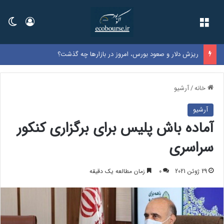
فهرست
ورود
تغی
ریزش دلار و صعود بورس، امروز در بازارها چه گذشت؟
خانه
/
آرشیو
آرشیو
آماده باش پلیس برای برگزاری کنکور
سراسری
29 ژوئن 2021
0
زمان مطالعه یک دقیقه