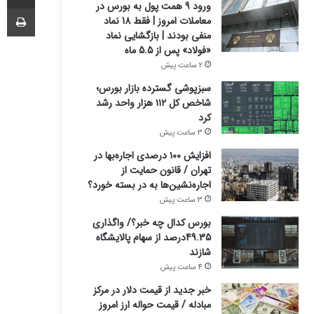
ورود 9 همت پول به بورس در
چا
معاملات امروز | فقط 18 نماد
منفی بودند | بازگشایی نماد
«فولاد» پس از 5.5 ماه
2 ساعت پیش
سبزپوشی گسترده بازار بورس؛
شاخص کل ۱۱۲ هزار واحد رشد
کرد
3 ساعت پیش
افزایش ۱۰۰ درصدی اجاره‌بها در
تهران / قانون حمایت از
اجاره‌نشین‌ها به در بسته خورد؟
3 ساعت پیش
بورس کدال چه خبر؟/ واگذاری
49.35درصد از سهام پالایشگاه
شازند
4 ساعت پیش
خبر جدید از قیمت دلار در مرکز
مبادله / قیمت حواله ارز امروز