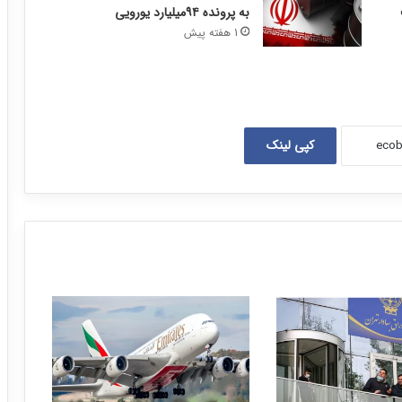
به پرونده ۹۴میلیارد یورویی
1 هفته پیش
کپی لینک