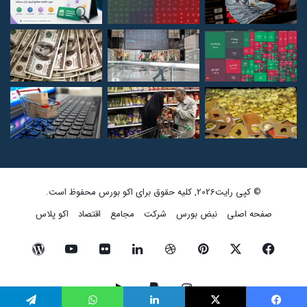
© کپی رایت2026, کلیه حقوق برای اکو بورس محفوظ است.
صفحه اصلی
نبض بورس
شرکت
مجامع
اقتصاد
اکو پلاس
فیسبوک
ایکس
پینتریست
دریبببل
لینکداین
تصاویر
یوتیوب
وردپرس
فلیکر
اینستاگرام
پی‌پال
گوگل