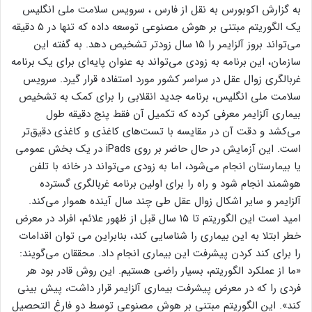
به گزارش اکوبورس به نقل از فارس ، سرویس سلامت ملی انگلیس
یک الگوریتم مبتنی بر هوش مصنوعی توسعه داده که تنها در ۵ دقیقه
می‌تواند بروز آلزایمر را ۱۵ سال زودتر تشخیص دهد. به گفته این
سازمان، این برنامه به زودی می‌تواند به عنوان پایه‌ای برای یک برنامه
غربالگری زوال عقل در سراسر کشور مورد استفاده قرار گیرد. سرویس
سلامت ملی انگلیس، برنامه جدید انقلابی را برای کمک به تشخیص
بیماری آلزایمر معرفی کرده که تکمیل آن فقط پنج دقیقه طول
می‌کشد و دقت آن در مقایسه با تست‌های کاغذی و کاغذی دقیق‌تر
است. این آزمایش در حال حاضر بر روی iPads در یک بخش عمومی
یا بیمارستان انجام می‌شود، اما به زودی می‌تواند در خانه با تلفن
هوشمند انجام شود و راه را برای اولین برنامه غربالگری گسترده
آلزایمر و سایر اشکال زوال عقل طی چند سال آینده هموار می‌کند.
امید است این الگوریتم تا ۱۵ سال قبل از ظهور علائم، افراد در معرض
خطر ابتلا به این بیماری را شناسایی کند، بنابراین می توان اقدامات
را برای کند کردن پیشرفت این بیماری انجام داد. محققان می‌گویند:
«ما از عملکرد الگوریتم، بسیار راضی هستیم. این روش قادر بود هر
فردی را که در معرض پیشرفت بیماری آلزایمر قرار داشت، پیش بینی
کند». این الگوریتم مبتنی بر هوش مصنوعی توسط دو فارغ التحصیل