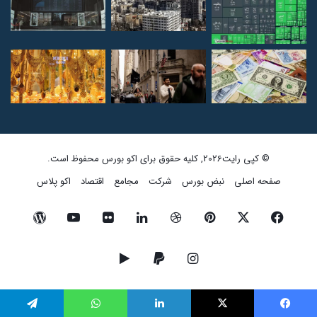
© کپی رایت2026, کلیه حقوق برای اکو بورس محفوظ است.
صفحه اصلی
نبض بورس
شرکت
مجامع
اقتصاد
اکو پلاس
فیسبوک
ایکس
پینتریست
دریبببل
لینکداین
تصاویر
یوتیوب
وردپرس
فلیکر
اینستاگرام
پی‌پال
گوگل
پلی