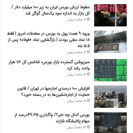
سقوط ارزش بورس ایران به زیر ۱۰۰ میلیارد دلار /
کل بازار به اندازه سود یک‌سال گوگل شد
12 ساعت پیش
ورود 9 همت پول به بورس در معاملات امروز | فقط
18 نماد منفی بودند | بازگشایی نماد «فولاد» پس از
5.5 ماه
12 ساعت پیش
سبزپوشی گسترده بازار بورس؛ شاخص کل ۱۱۲ هزار
واحد رشد کرد
12 ساعت پیش
افزایش ۱۰۰ درصدی اجاره‌بها در تهران / قانون
حمایت از اجاره‌نشین‌ها به در بسته خورد؟
12 ساعت پیش
بورس کدال چه خبر؟/ واگذاری 49.35درصد از
سهام پالایشگاه شازند
13 ساعت پیش