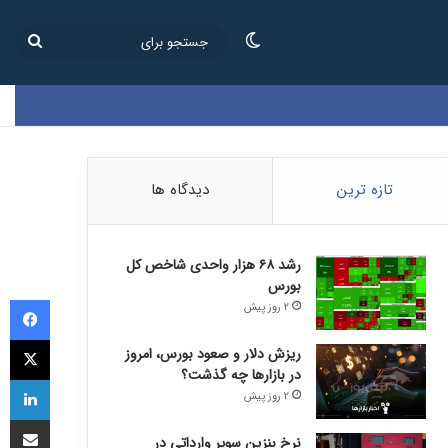
تغییر پوسته
جستج
برای
تازه ترین
دیدگاه ها
رشد ۶۸ هزار واحدی شاخص کل
بورس
فی
2 روز پیش
ای
ریزش دلار و صعود بورس، امروز
در بازارها چه گذشت؟
لی
2 روز پیش
اشتراک
نرخ بنزین سوپر وارداتی در