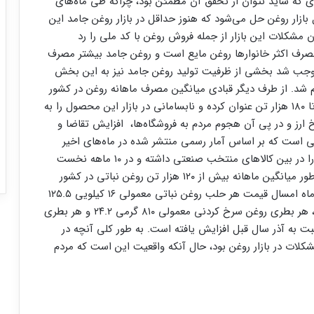
ی که شاید نتوان از تحقق آن مطمئن بود، چراکه طی ماه‌های
 بازار روغن حل می‌شود که هنوز حداقل در بازار روغن جامد این
شکلات این بازار از جمله فروش روغن با کد ملی را رد
، مصرف اکثر خانوارها روغن مایع است و روغن جامد بیشتر مصرف
موجب شد بخشی از ظرفیت تولید روغن جامد نیز به این بخش
د. از طرف دیگر قبادی میانگین مصرف ماهانه روغن در کشور
را حدود ۱۵۰ هزار تن و تولید روغن در بهمن ماه را ۱۷۰ تا ۱۸۰ هزار تن عنوان کرده و نابسامانی در بازار این محصول را به
 ارز و در پی آن هجوم مردم به فروشگاه‌ها، افزایش تقاضا و
 است که بر اساس آمار رسمی منتشر شده در ماه‌های اخیر
روغن ساخته شده نباتی همواره بیشترین کاهش تولید را در بین کالاهای منتخب صنعتی داشته و در ۱۰ ماهه نخست
امسال حدود یک میلیون و ۲۱۵ هزار تن بوده، یعنی به طور میانگین ماهانه بیش از ۱۲۰ هزار تن روغن نباتی در کشور
تولید شده است. همچنین بر اساس همین آمار، در آذر ماه امسال قیمت هر حلب روغن نباتی معمولی ۱۶ کیلویی ۱۲۵.۵
درصد، حلب نیمه جامد معمولی ۵.۴ کیلویی ۶۹.۶ درصد، هر بطری روغن سرخ کردنی معمولی ۸۱۰ گرمی ۲۴.۲ و هر بطری
گردان معمولی ۸۱۰ گرمی ۱۵.۴ درصد نسبت به آذر سال قبل افزایش یافته است. به طور کلی آنچه در
شکلات در بازار روغن بود، حال آنکه واقعیت این است که مردم