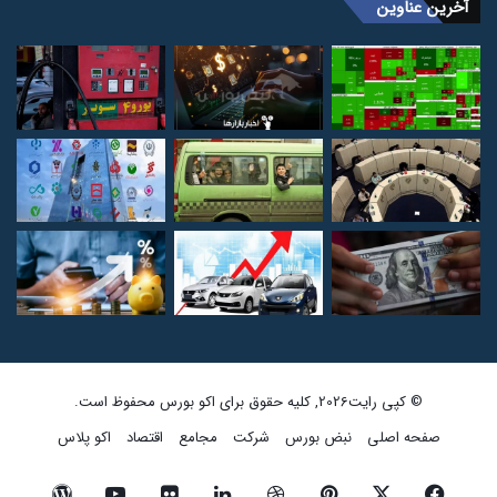
آخرین عناوین
© کپی رایت2026, کلیه حقوق برای اکو بورس محفوظ است.
صفحه اصلی
نبض بورس
شرکت
مجامع
اقتصاد
اکو پلاس
فیسبوک
ایکس
پینتریست
دریبببل
لینکداین
تصاویر
یوتیوب
وردپرس