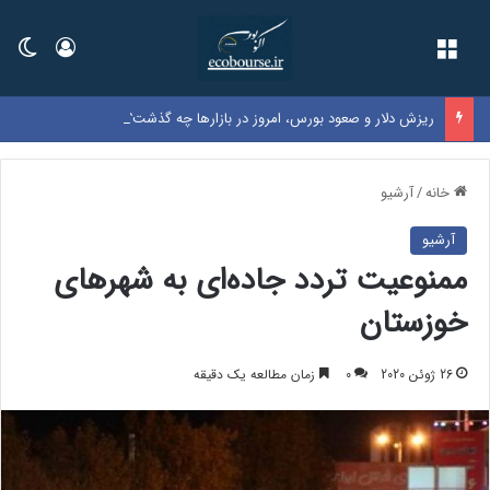
فهرست
ورود
تغی
ریزش دلار و صعود بورس، امروز در بازارها چه گذشت؟
خانه
/
آرشیو
آرشیو
ممنوعیت تردد جاده‌ای به شهرهای
خوزستان
26 ژوئن 2020
0
زمان مطالعه یک دقیقه