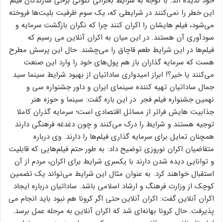
خود ندیده اند. با توجه به شرایط بحرانی کنونی برخی سازندگان فیلم
این خطر را نمی‌کنند در شرایطی که، یک سوم ظرفیت بلیت‌ها فروخته
می‌شود، فیلم هایشان را اکران کنند چرا که نگران بازگشت سرمایه و
سودآوری آن هستند. در این میان به اکران آنلاین می رسیم که
فیلم‌ها در این شرایط طعم قاچاق را می‌چشند. حال این پرسش مطرح
هست که سرمایه گذاران باز هم پول‌های خود را وارد این صنعت
می‌کنند یا خیر؟! ابراز امیدواری ساداتیان از بهبود شرایط سینما سید
جمال ساداتیان تهیه کننده سینمای ایران و داور جشنواره سی و
نهمین جشنواره فیلم فجر در این باره گفت: سینما و حوزه هنر
جذابیت هایش فراتر از مسائل اقتصادی است؛ سرمایه گذران کاملا
توجیه هستند و شرایط را درک می‌کنند و چون دغدغه فرهنگی دارند
همچنان تمایل برای سرمایه گذاری فیلم‌ها را دارند. وی درباره
متقاضیان اکران نوروزی توضیح داد: به طور حتم فیلم‌هایی که قابلیت
و توانایی دیده شدن دارند با یکسری شرایط برای اکران، مردم از آن
استقبال خواهند کرد. به عنوان مثال این شرایط می‌تواند یک تضمین
کوچک از وزارت فرهنگ و ارشاد اسلامی باشد. ساداتیان درباره ایجاد
اکران آنلاین گفت: اکران آنلاین حتی اگر کرونا هم نبود باید انجام می
پذیرفت. حال کرونا بهانه‌ای شد که اکران آنلاین به مرحله عمل برسد.