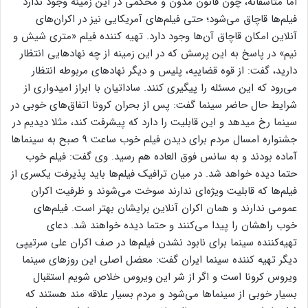
اما متاسفانه، چون قانون مدون و محکمی در این زمینه وجود ندارد
فیلم‌ها قاچاق می‌شود؛ حتی فیلم‌های آمریکایی نیز در اکران‌های
آنلاین امکان قاچاق آن‌ها وجود دارد. تهیه کننده فیلم «متری شیش و
نیم» در پاسخ به این پرسش که در این زمینه از چه نهاد‌هایی انتظار
دارید، گفت: از قوه قضاییه، پلیس و دیگر نهاد‌های مربوطه انتظار
می‌رود که این مسئله را پیگیری کنند. ساداتیان با ابراز امیدواری از
شرایط حال حاضر سینما گفت: پس از بحران کرونا اتفاق‌های خوبی در
سینما رخ میدهد و این قابلیت را دارد که پیشرفت کند، مثلا دیدیم در
جشنواره امسال مردم برای دیدن فیلم خوب ساعت ۹ صبح به سینما‌ها
آماده بودند و به سانس فوق العاده هم رسید. وی گفت: فیلم خوب
حتما دیده خواهد شد. در میان ترافیک فیلم‌ها باید پذیرفت یکسری از
فیلم‌ها که قابلیت ویژه‌ای ندارند سوخت می‌شوند و ظرفیت اکران
عمومی ندارند و همان اکران آنلاین برایشان بهتر است. فیلم‌های
خوب راهشان را پیدا می‌کنند و حتما دیده خواهند شد. دعای
تهیه‌کننده سینما برای نابود نشدن فیلم‌ها در صف اکران علی سرتیپی
دیگر تهیه کننده سینما ایران گفت: معضل اصلی این روز‌های سینما
ویروس کرونا است و اگر از شر این ویروس خلاص شویم استقبال
بسیار خوبی از سینما‌ها می‌شود و مردم بسیار علاقه مند هستند که