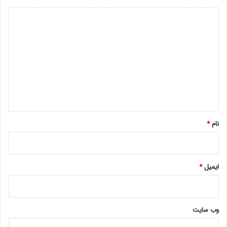
د
ی
د
گ
ا
ه
*
نام
*
ایمیل
*
وب‌ سایت