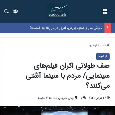
فهرست
ورود
تغی
ریزش دلار و صعود بورس، امروز در بازارها چه گذشت؟
خانه
/
آرشیو
آرشیو
صف طولانی اکران فیلم‌های
سینمایی/ مردم با سینما آشتی
می‌کنند؟
23 ژوئن 2020
0
زمان تقریبی مطالعه 3 دقیقه