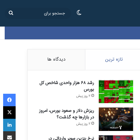
تغییر پوسته
جستج
برای
تازه ترین
دیدگاه ها
رشد ۶۸ هزار واحدی شاخص کل
بورس
فی
2 روز پیش
ای
ریزش دلار و صعود بورس، امروز
در بازارها چه گذشت؟
لی
2 روز پیش
اشتراک
نرخ بنزین سوپر وارداتی در