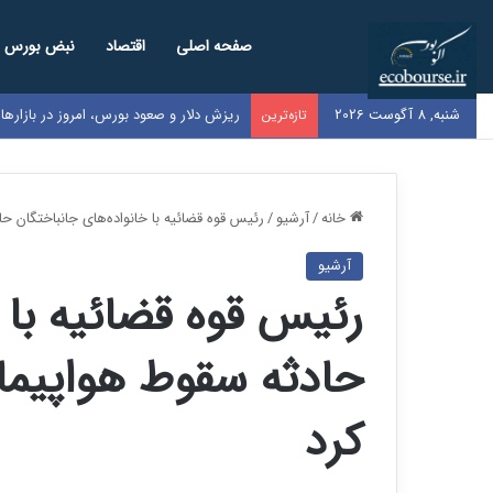
صفحه اصلی
اقتصاد
نبض بورس
شنبه, 8 آگوست 2026
ریزش دلار و صعود بورس، امروز در بازاره
تازه‌ترین
خانه
/
آرشیو
/
رئیس قوه قضائیه با خانواده‌های جانباختگان ح
آرشیو
رئیس قوه قضائیه با 
حادثه سقوط هواپیمای
کرد