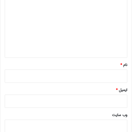
د
ی
د
گ
ا
ه
*
نام
*
ایمیل
*
وب‌ سایت