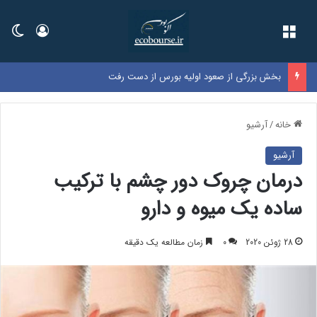
فهرست
ورود
تغی
بخش بزرگی از صعود اولیه بورس از دست رفت
خانه
/
آرشیو
آرشیو
درمان چروک دور چشم با ترکیب
ساده یک میوه و دارو
28 ژوئن 2020
0
زمان مطالعه یک دقیقه