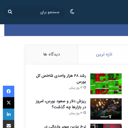
تغییر پوسته
جستج
برای
تازه ترین
دیدگاه ها
رشد ۶۸ هزار واحدی شاخص کل
بورس
فی
3 روز پیش
ای
ریزش دلار و صعود بورس، امروز
در بازارها چه گذشت؟
لی
3 روز پیش
اشتراک
نرخ بنزین سوپر وارداتی در