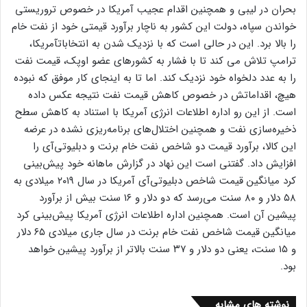
بحران در لیبی و همچنین اقدام عجیب آمریکا در خصوص تروریستی
خواندن سپاه، دولت این کشور به ناچار برآورد قیمتی خود از نفت خام
را بالا برد. این در حالی است که با نزدیک شدن به انتخاباتآمریکا،
ترامپ تلاش می کند تا با فشار به کشورهای عضو اوپک، قیمت نفت
را به عدد دلخواه خود نزدیک کند. اما تا به اینجای کار موفق که نبوده
هیچ، اقداماتش در خصوص کاهش قیمت نفت نتیجه عکس داده
است. از این رو اداره اطلاعات انرژی آمریکا با استناد به کاهش سطح
ذخیره‌سازی نفت و همچنین اختلال‌های برنامه‌ریزی نشده در عرضه
این کالا، برآورد قیمت دو شاخص نفت خام برنت و دبلیوتی‌آی را
افزایش داد. گفتنی است این نهاد در گزارش ماهانه خود پیش‌بینی
کرد میانگین قیمت شاخص دبلیوتی‌آی آمریکا در سال ٢٠١٩ میلادی به
۵٨ دلار و ٨٠ سنت می‌رسد که دو دلار و ١۶ سنت بیش از برآورد
پیشین آن است. همچنین اداره اطلاعات انرژی آمریکا پیش‌بینی کرد
میانگین قیمت شاخص نفت خام برنت در سال جاری میلادی ۶۵ دلار
و ١۵ سنت، یعنی دو دلار و ٣٧ سنت بالاتر از برآورد پیشین خواهد
بود.
نوشته های مشابه