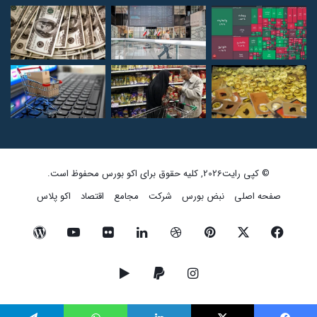
© کپی رایت2026, کلیه حقوق برای اکو بورس محفوظ است.
صفحه اصلی
نبض بورس
شرکت
مجامع
اقتصاد
اکو پلاس
فیسبوک
ایکس
پینتریست
دریبببل
لینکداین
تصاویر
یوتیوب
وردپرس
فلیکر
اینستاگرام
پی‌پال
گوگل
پلی