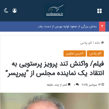
فهرست
ورود
تغی
بخش بزرگی از صعود اولیه بورس از دست رفت
خانه
/
اکو پلاس
اکو پلاس
آخرین عناوین
فیلم/ واکنش تند پرویز پرستویی به
انتقاد یک نماینده مجلس از “پیرپسر”
14 سپتامبر 2025
0
کمتر از چند دقیقه