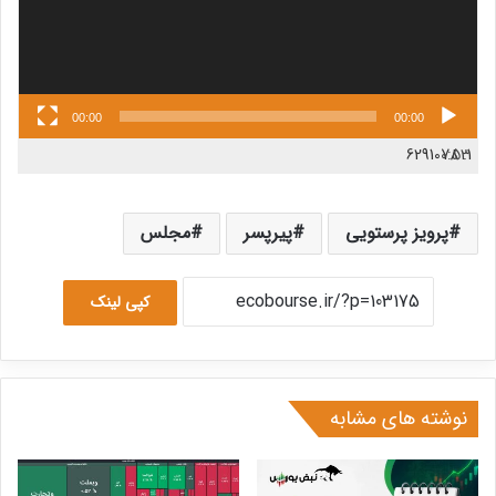
00:00
00:00
6291078
0:53
1.
پرویز پرستویی
پیرپسر
مجلس
کپی لینک
نوشته های مشابه