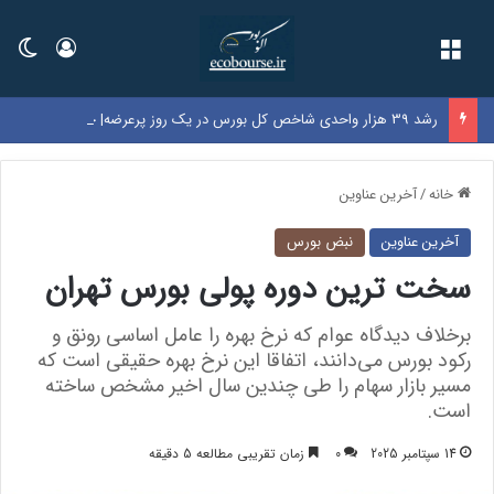
فهرست
ورود
تغی
رشد 39 هزار واحدی شاخص کل بورس در یک روز پرعرضه| خروج 6.9 همت پول حقیقی زنگ خطر شد
خانه
/
آخرین عناوین
آخرین عناوین
نبض بورس
سخت ترین دوره پولی بورس تهران
برخلاف دیدگاه عوام که نرخ بهره را عامل اساسی رونق و
رکود بورس می‌دانند، اتفاقا این نرخ بهره حقیقی است که
مسیر بازار سهام را طی چندین سال اخیر مشخص ساخته
است.
14 سپتامبر 2025
0
زمان تقریبی مطالعه 5 دقیقه