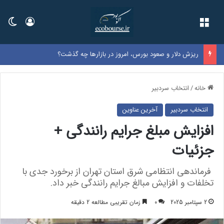
فهرست
ورود
تغی
ریزش دلار و صعود بورس، امروز در بازارها چه گذشت؟
خانه
/
انتخاب سردبیر
انتخاب سردبیر
آخرین عناوین
افزایش مبلغ جرایم رانندگی +
جزئیات
فرماندهی انتظامی شرق استان تهران از برخورد جدی با
تخلفات و افزایش مبالغ جرایم رانندگی خبر داد.
2 سپتامبر 2025
0
زمان تقریبی مطالعه 2 دقیقه