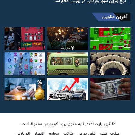
نرخ بنزین سوپر وارداتی در بورس اعلام شد
آخرین عناوین
© کپی رایت2026, کلیه حقوق برای اکو بورس محفوظ است.
صفحه اصلی
نبض بورس
شرکت
مجامع
اقتصاد
اکو پلاس