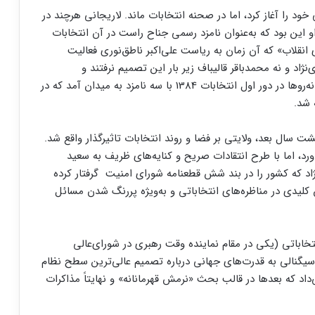
 خود را آغاز کرد، اما در صحنه انتخابات ماند. لاریجانی هرچند در
م درباره او این بود که به‌عنوان نامزد رسمی جناح راست در آن انتخابات
قلاب» که آن زمان به ریاست علی‌اکبر ناطق‌نوری فعالیت
ژاد و نه محمدباقر قالیباف زیر بار این تصمیم نرفتند و
بدین‌ترتیب، جناح راست نیز همچون اصلاح‌طلبان و میانه‌روها در دور اول انتخابات 1384 با سه نامزد به میدان آمد که در
 شد.
موثری در انتخابات 1384 نبود؛ اما هشت سال بعد، ولایتی بر فضا و روند انتخابات تاثیرگذار واقع شد.
لایتی هم رای چندان بالایی در انتخابات 1392 نیاورد، اما با طرح انتقادات صریح و کنایه‌های ظریف به سعید
د که کشور را در بند شش قطعنامه شورای امنیت گرفتار کرده
لیدی در مناظره‌های انتخاباتی و به‌ویژه پررنگ شدن مسائل
تخاباتی (یکی در مقام نماینده وقت رهبری در شورای‌عالی
 سیگنالی به قدرت‌های جهانی درباره تصمیم عالی‌ترین سطح نظام
اد که بعدها در قالب بحث «نرمش قهرمانانه» و نهایتاً مذاکرات