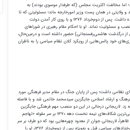
اما مخالفت اکثریت مجلس (که طرفدار موسوی بودند) به
د و ولایتی در همان پست وزیر امورخارجه ماند؛ مسئولیتی که تا
پایان دولت هاشمی‌رفسنجانی در سال 1376 آن را برعهده داشت. پس از دوم‌خرداد 1376 و با روی کار آمدن دولت‌
 منصب و مسئولیت نماند. او با احکام مقام رهبری در شوراهای
س از درگذشت هاشمی‌رفسنجانی) حضور داشته است و درعین‌حال،
یری‌های خود پالس‌هایی از رویکرد کلان نظام سیاسی را به ناظران
ه‌ای نظامی داشت؛ پس از پایان جنگ در مقام مدیر فرهنگی مورد
ت فرهنگ و ارشاد اسلامی جایگزین سیدمحمد خاتمی شد و با فاصله
 زد. لاریجانی درحالی در این دو منصب مهم فرهنگی جایگزین
وزیر و سپس برادر هاشمی‌رفسنجانی شد که یکی از اصلی‌ترین شکاف‌های نیمه نخست دهه 1370 بر سر مقوله «تهاجم
راً، لاریجانی جوان از معدود چهره‌هایی بود که دو طرف بر سر
او، توافق نسبی داشتند؛ توافقی که البته شکننده بود و رخدادهای سیاسی قبل و به‌ویژه پس از دوم‌خرداد 1376، او را