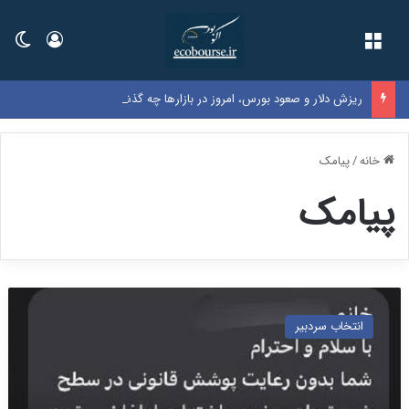
فهرست
ورود
تغی
ریزش دلار و صعود بورس، امروز در بازارها چه گذشت؟
خانه
/
پیامک
پیامک
س
ت
انتخاب سردبیر
ا
د
ا
م