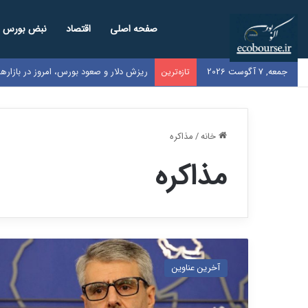
صفحه اصلی
اقتصاد
نبض بورس
جمعه, 7 آگوست 2026
ریزش دلار و صعود بورس، امروز در بازار
تازه‌ترین
خانه
/
مذاکره
مذاکره
ا
ص
آخرین عناوین
ل
ا
ن