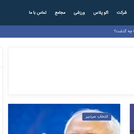
شرکت
اکو پلاس
ورزشی
مجامع
تماس با ما
ها چه گذشت؟
ظ
ر
انتخاب سردبیر
ی
ف
: