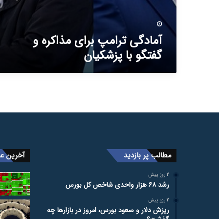
ی
د
ض
م
ی
ا
ذ
د
ش
ا
آ
د
آمادگی ترامپ برای مذاکره و
ک
ن
ه
گفتگو با پزشکیان
ر
ه
ه
ا
و
ت
گ
ر
ف
ج
ت
ی
گ
ح
و
م
ب
ی
ا
د
مطالب پر بازدید
آخرین عن
پ
ه
ز
م
ش
2 روز پیش
رشد ۶۸ هزار واحدی شاخص کل بورس
ک
ی
2 روز پیش
ا
ریزش دلار و صعود بورس، امروز در بازارها چه
ن