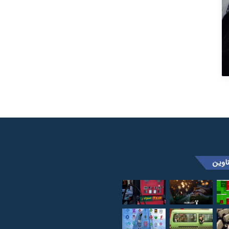
ب
ا
ا
ی
ر
ا
ن
اوین