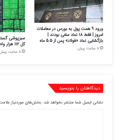
ورود 9 همت پول به بورس در معاملات
امروز | فقط 18 نماد منفی بودند |
سبزپوشی گستر
بازگشایی نماد «فولاد» پس از 5.5 ماه
کل ۱۱۲ هزار واحد رشد کرد
8 ساعت پیش
8 ساعت پیش
دیدگاهتان را بنویسید
نشانی ایمیل شما منتشر نخواهد شد.
بخش‌های موردنیاز علامت‌
د
ی
د