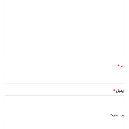
د
ی
د
گ
ا
ه
*
نام
*
ایمیل
*
وب‌ سایت