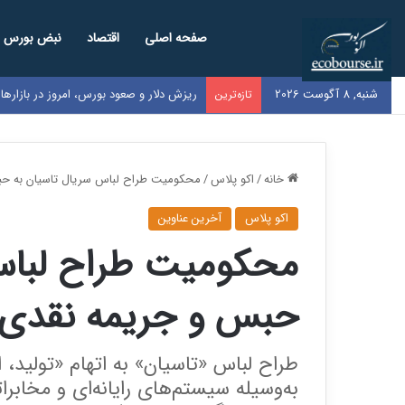
صفحه اصلی
اقتصاد
نبض بورس
شنبه, 8 آگوست 2026
ریزش دلار و صعود بورس، امروز در بازاره
تازه‌ترین
خانه
/
اکو پلاس
/
محکومیت طراح لباس سریال تاسیان به ح
اکو پلاس
آخرین عناوین
محکومیت طراح لباس 
حبس و جریمه نقدی
طراح لباس «تاسیان» به اتهام «تولید، 
به‌وسیله سیستم‌های رایانه‌ای و مخابر