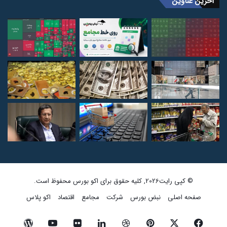
آخرین عناوین
© کپی رایت2026, کلیه حقوق برای اکو بورس محفوظ است.
صفحه اصلی
نبض بورس
شرکت
مجامع
اقتصاد
اکو پلاس
فیسبوک
ایکس
پینتریست
دریبببل
لینکداین
تصاویر
یوتیوب
وردپرس